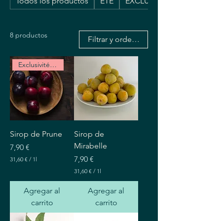
Todos los productos
ETE
EXCLUSIVITE WEB
8 productos
Filtrar y ordenar
Exclusivité Web
Sirop de Prune
Sirop de
Mirabelle
Precio
7,90 €
Precio
7,90 €
31,60 €
/
1l
3
31,60 €
/
1l
1
3
,
1
Agregar al
Agregar al
6
,
0
carrito
carrito
6
0
€