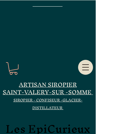
ARTISAN SIROPIER
SAINT-VALERY-SUR -SOMME
SIROPIER - CONFISEUR -GLACIER-
DISTILLATEUR
Les EpiCurieux
Les EpiCurieux