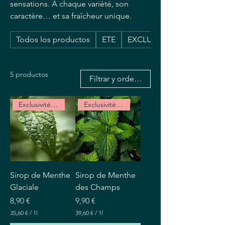
sensations. À chaque variété, son
caractère… et sa fraîcheur unique.
Todos los productos
ETE
EXCLUSIVITE WEB
5 productos
Filtrar y ordenar
Exclusivité Web
Exclusivité Web
Sirop de Menthe
Sirop de Menthe
Glaciale
des Champs
Precio
Precio
8,90 €
9,90 €
35,60 €
/
1l
39,60 €
/
1l
3
3