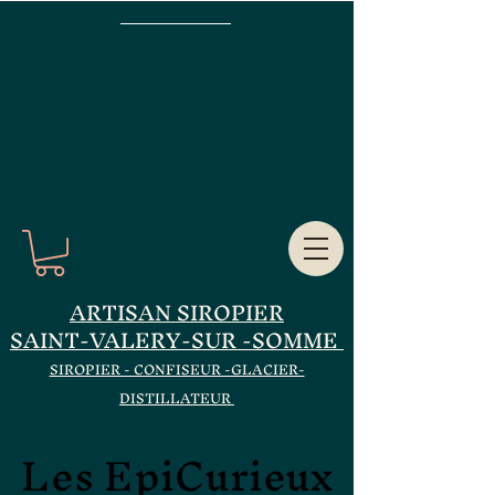
ARTISAN SIROPIER
SAINT-VALERY-SUR -SOMME
SIROPIER - CONFISEUR -GLACIER-
DISTILLATEUR
Les EpiCurieux
Les EpiCurieux