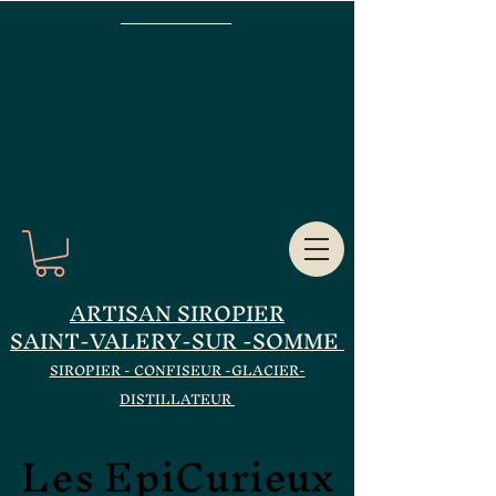
ARTISAN SIROPIER
SAINT-VALERY-SUR -SOMME
SIROPIER - CONFISEUR -GLACIER-
DISTILLATEUR
Les EpiCurieux
Les EpiCurieux