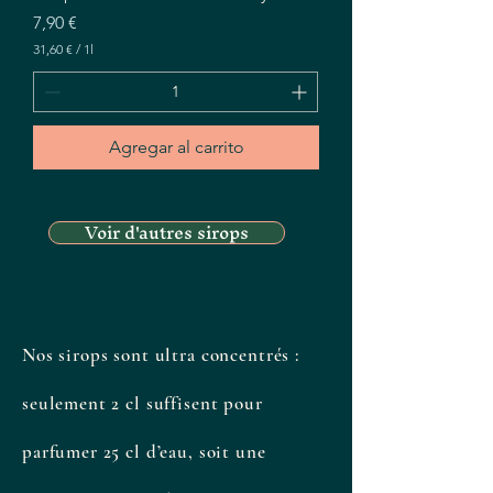
Precio
7,90 €
31,60 €
/
1l
3
1
,
6
0
Agregar al carrito
€
p
o
Voir d'autres sirops
r
1
L
i
t
r
o
Nos sirops sont ultra concentrés :
seulement 2 cl suffisent pour
parfumer 25 cl d’eau, soit une