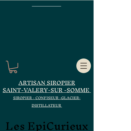
ARTISAN SIROPIER
SAINT-VALERY-SUR -SOMME
SIROPIER - CONFISEUR -GLACIER-
DISTILLATEUR
Les EpiCurieux
Les EpiCurieux