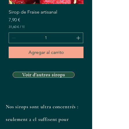
Sirop de Fraise artisanal
Precio
7,90 €
31,60 €
/
1l
3
1
,
6
0
Agregar al carrito
€
p
o
Voir d'autres sirops
r
1
L
i
t
r
o
Nos sirops sont ultra concentrés :
seulement 2 cl suffisent pour