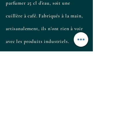
parfumer 25 cl d’eau, soit une
cuillère à café. Fabriqués à la main,
artisanalement, ils n’ont rien à voir
avec les produits industriels.
Authentiques, naturels et généreux,
ils révèlent toute la richesse des
fleurs cueillies à maturité.
Fabrication Française