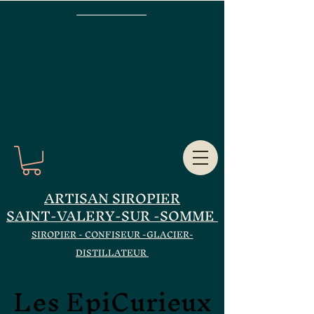
ARTISAN SIROPIER
SAINT-VALERY-SUR -SOMME
SIROPIER - CONFISEUR -GLACIER-
DISTILLATEUR
Les EpiCurieux
Les EpiCurieux