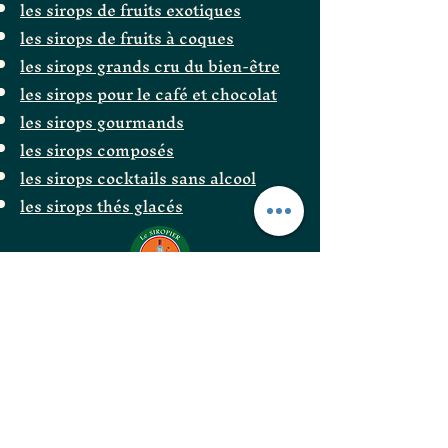
les sirops de fruits exotiques
les sirops de fruits à coques
les sirops grands cru du bien-être
les sirops pour le café et chocolat
les sirops gourmands
les sirops composés
les sirops cocktails sans alcool
les sirops thés glacés
Le Siropier
Les ÉpiCurieux
LE GOÛT DES BONNES
CHOSES