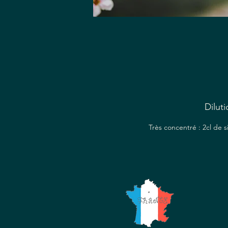
ar
s
Diluti
Très concentré : 2cl de 
r
n