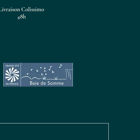
Livraison Colissimo
48h
ls
n
t