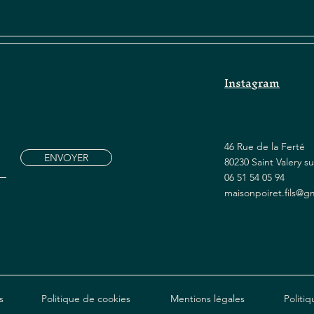
Instagram
46 Rue de la Ferté
ENVOYER
80230 Saint Valery 
06 51 54 05 94
maisonpoiret.fils@g
s
Politique de cookies
Mentions légales
Politiq