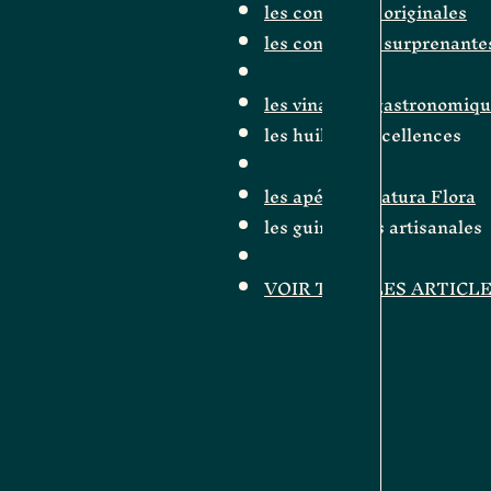
les confitures originales
les confitures surprenante
les vinaigres gastronomiq
les huiles d'excellences
les apéritifs Natura Flora
les guimauves artisanales
VOIR TOUS LES ARTICL