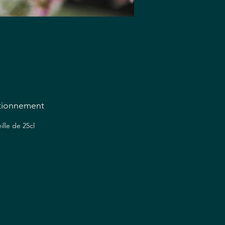
ent
ura
la
tionnement
ille de 25cl
la
ue
de