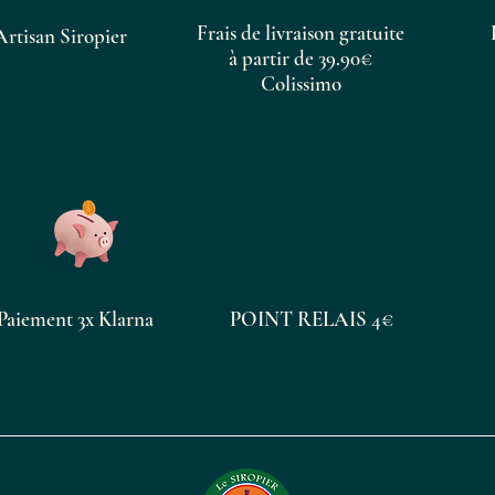
gustative
élégante et harmonieuse
.
Frais de livraison gratuite
Artisan Siropier
Bienfaits traditionnels
à partir de 39.90€
Colissimo
Relaxant naturel
pour apaiser le corps et l’esprit
Soutien doux contre les réactions allergiques légères
(effet
antihistaminique)
Contribue à un
équilibre naturel et à la sérénité
Goût floral
subtil et enveloppant
, idéal pour infusions, cocktai
ou desserts
Conseils d’utilisation
Paiement 3x Klarna
POINT RELAIS 4€
1 à 2 cuillères à café par jour, pures ou diluées dans une boisso
chaude, froide ou une infusion.
Idéal en cure de 2 à 3 semaines ou pour aromatiser boissons e
desserts raffinés.