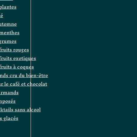
 plantes
té
automne
e menthes
agrumes
fruits rouges
 fruits exotiques
 fruits à coques
ands cru du bien-être
r le café et chocolat
ourmands
omposés
cktails sans alcool
és glacés