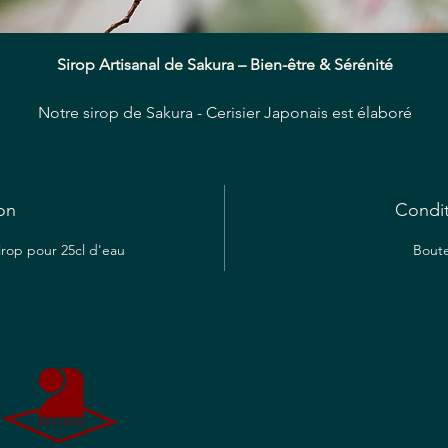
Sirop Artisanal de Sakura – Bien-être & Sérénité
Notre sirop de Sakura - Cerisier Japonais est élaboré
tisanalement à partir de fleurs de cerisier japonais soigneusem
électionnées pour leur
parfum délicat et raffiné
. La fleur de sak
offre une saveur
florale douce et légèrement sucrée
, rappelant 
on
rose et l’amande, pour une dégustation poétique et apaisante.
Condi
sirop pour 25cl d'eau
Boute
Traditionnellement, le sakura est reconnu pour ses propriétés
relaxantes
,
légèrement anti-inflammatoires
et pouvant soutenir 
éduction des réactions allergiques légères
(effet antihistaminiq
aturel). Il procure ainsi un moment de
bien-être, de détente et 
douceur
à tout moment de la journée.
Grâce à une extraction douce et maîtrisée, notre sirop restitue
toute la subtilité aromatique de la fleur, offrant une expérience