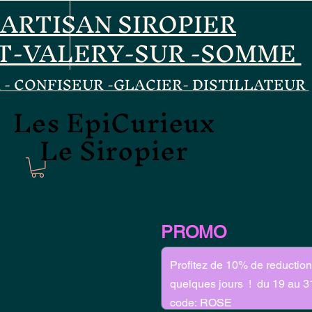
ARTISAN SIROPIER
T-VALERY-SUR -SOMME
 - CONFISEUR -GLACIER- DISTILLATEUR
Les EpiCurieux
Les EpiCurieux
Le Siropier
Le Siropier
PROMO