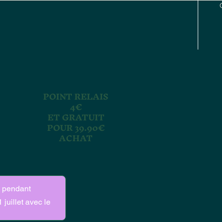
POINT RELAIS
4€
ET GRATUIT
POUR 39.90€
ACHAT