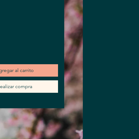
recio
regar al carrito
ealizar compra