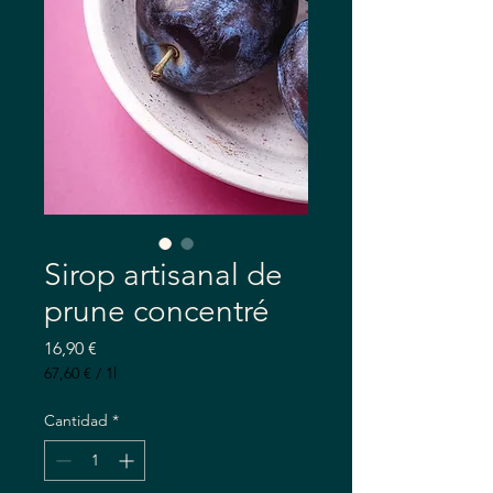
Sirop artisanal de
prune concentré
Precio
16,90 €
67,60 €
/
1l
67,60 €
por
Cantidad
*
1
Litro