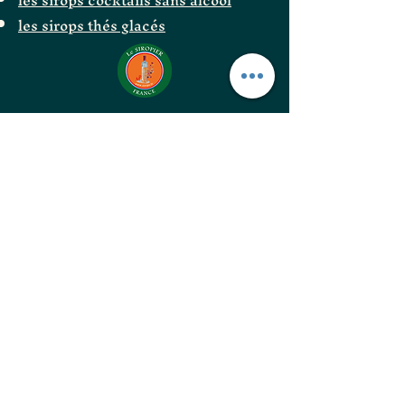
les sirops cocktails sans alcool
les sirops thés glacés
Le Siropier
Les ÉpiCurieux
LE GOÛT DES BONNES
CHOSES
les confitures originales
les confitures surprenantes
les vinaigres gastronomiques
les huiles d'excellences