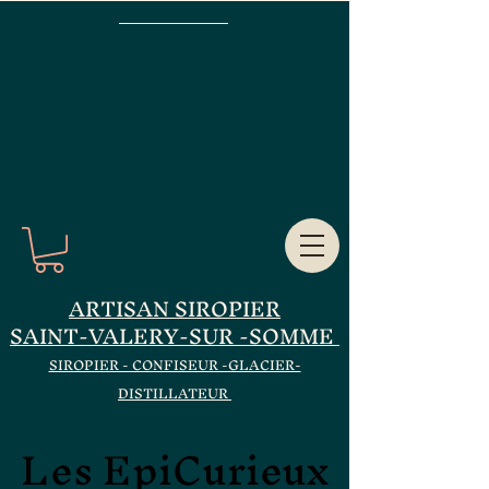
ARTISAN SIROPIER
SAINT-VALERY-SUR -SOMME
SIROPIER - CONFISEUR -GLACIER-
DISTILLATEUR
Les EpiCurieux
Les EpiCurieux