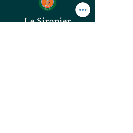
Le Siropier
Les ÉpiCurieux
LE GOÛT DES BONNES
CHOSES
les confitures originales
les confitures surprenantes
les vinaigres gastronomiques
les huiles d'excellences
les apéritifs Natura Flora
les guimauves artisanales