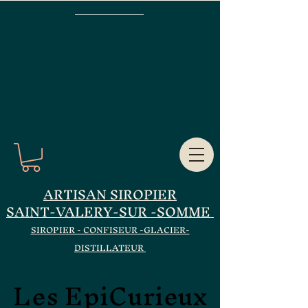
ARTISAN SIROPIER
SAINT-VALERY-SUR -SOMME
SIROPIER - CONFISEUR -GLACIER-
DISTILLATEUR
Les EpiCurieux
Les EpiCurieux