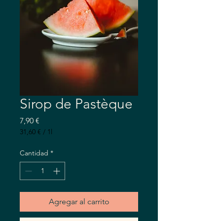
Sirop de Pastèque
Precio
7,90 €
31,60 €
/
1l
31,60 €
por
Cantidad
*
1
Litro
Agregar al carrito