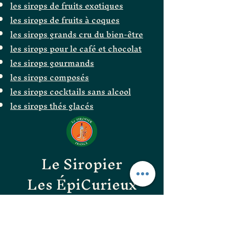
les sirops de fruits exotiques
les sirops de fruits à coques
les sirops grands cru du bien-être
les sirops pour le café et chocolat
les sirops gourmands
les sirops composés
les sirops cocktails sans alcool
les sirops thés glacés
Le Siropier
Les ÉpiCurieux
LE GOÛT DES BONNES
CHOSES