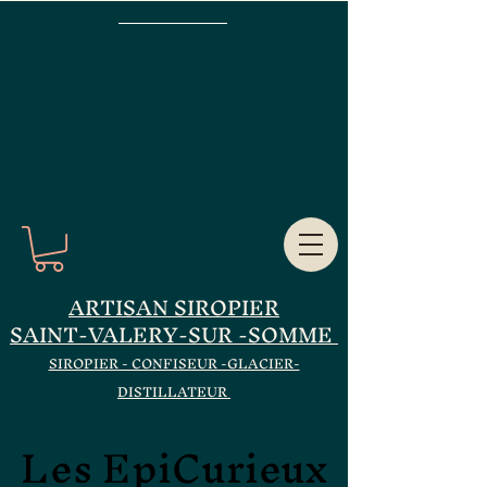
ARTISAN SIROPIER
SAINT-VALERY-SUR -SOMME
SIROPIER - CONFISEUR -GLACIER-
DISTILLATEUR
Les EpiCurieux
Les EpiCurieux