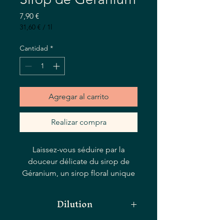
Precio
7,90 €
31,60 €
/
1l
31,60 €
por
Cantidad
*
1
Litro
Agregar al carrito
Realizar compra
Laissez-vous séduire par la
douceur délicate du sirop de
Géranium, un sirop floral unique
et distinctif. Cet artisan siropier a
habilement conçu ce sirop dans
Dilution
sa siroperie. Avec ses notes