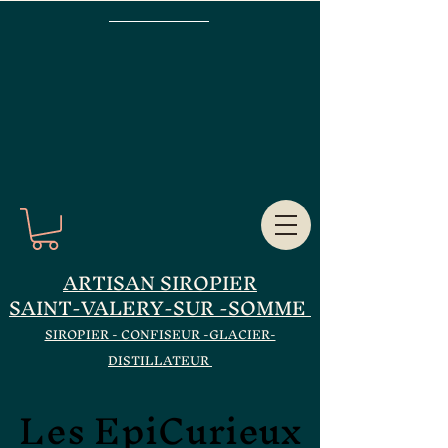
ARTISAN SIROPIER
SAINT-VALERY-SUR -SOMME
SIROPIER - CONFISEUR -GLACIER-
DISTILLATEUR
Les EpiCurieux
Les EpiCurieux