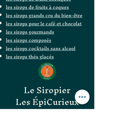
les sirops de fruits à coques
les sirops grands cru du bien-être
les sirops pour le café et chocolat
les sirops gourmands
les sirops composés
les sirops cocktails sans alcool
les sirops thés glacés
Le Siropier
Les ÉpiCurieux
LE GOÛT DES BONNES
CHOSES