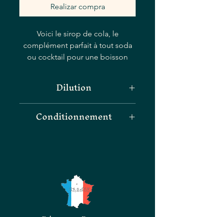
Realizar compra
Voici le sirop de cola, le
complément parfait à tout soda
ou cocktail pour une boisson
rafraîchissante ultime. Ce sirop
pour les gourmands créant une
Dilution
saveur de cola riche et
audacieuse qui laissera vos
Très concentré : 2cl de sirop pour
Conditionnement
papilles gustatives en
25cl d'eau
redemander. Qu’il soit mélangé à
Bouteille de 25cl
de l’eau pétillante ou utilisé dans
vos recettes préférées, ce sirop
de cola est un ajout polyvalent à
n’importe quelle cuisine. Avec
plus de 140 variétés parmi
lesquelles choisir, notre siroperie
offre une large sélection de