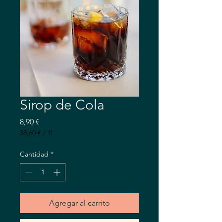
Sirop de Cola
Precio
8,90 €
35,60 €
/
1l
35,60 €
por
Cantidad
*
1
Litro
Agregar al carrito