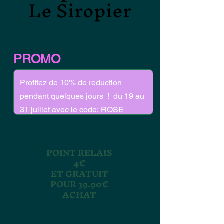
Le Siropier
Le Siropier
PROMO
POINT RELAIS
4€
ET GRATUIT
POUR 39.90€
ACHAT