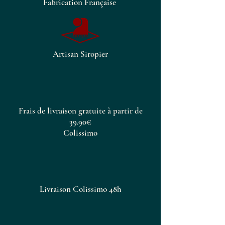
Fabrication Française
sirops de haute qualité pour
rehausser n’importe quelle
boisson. Ajoutez une touche de
douceur à votre journée avec le
Sirop de Cola.
Artisan Siropier
Frais de livraison gratuite à partir de
39.90€
Colissimo
Livraison Colissimo 48h