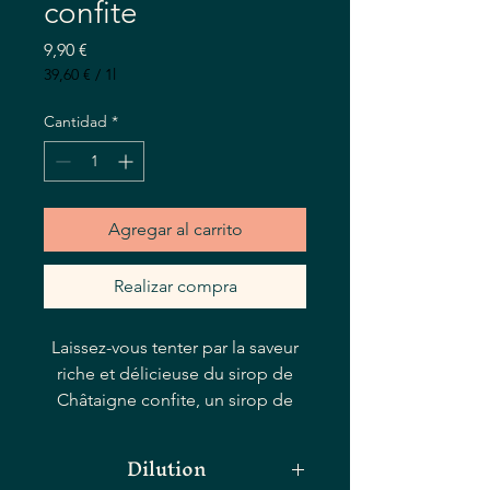
confite
Precio
9,90 €
39,60 €
/
1l
39,60 €
por
Cantidad
*
1
Litro
Agregar al carrito
Realizar compra
Laissez-vous tenter par la saveur
riche et délicieuse du sirop de
Châtaigne confite, un sirop de
châtaigne luxueux parfait pour
ajouter une touche de douceur à
Dilution
votre café, chocolat chaud ou