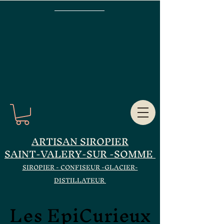
ARTISAN SIROPIER
SAINT-VALERY-SUR -SOMME
SIROPIER - CONFISEUR -GLACIER-
DISTILLATEUR
Les EpiCurieux
Les EpiCurieux