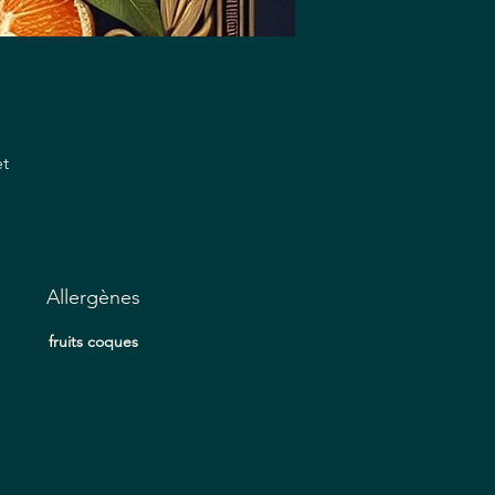
et
le
Allergènes
ats
fruits coques
e
ces