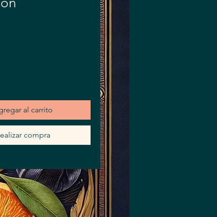
éon
ecio
regar al carrito
ealizar compra