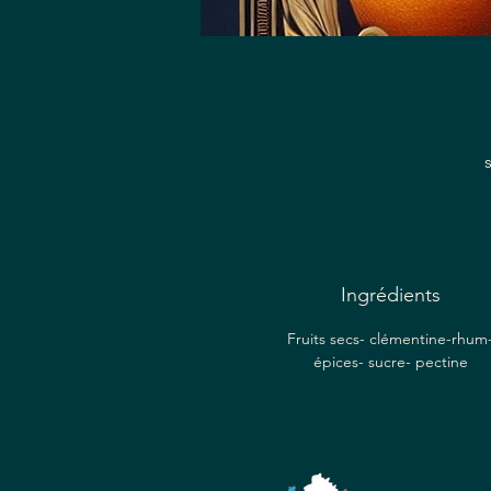
c
Ingrédients
a
Fruits secs- clémentine-rhum
épices- sucre- pectine
i