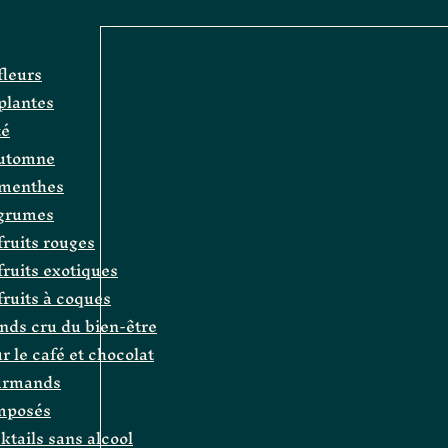
fleurs
 plantes
té
automne
e menthes
agrumes
fruits rouges
 fruits exotiques
 fruits à coques
ands cru du bien-être
r le café et chocolat
ourmands
omposés
cktails sans alcool