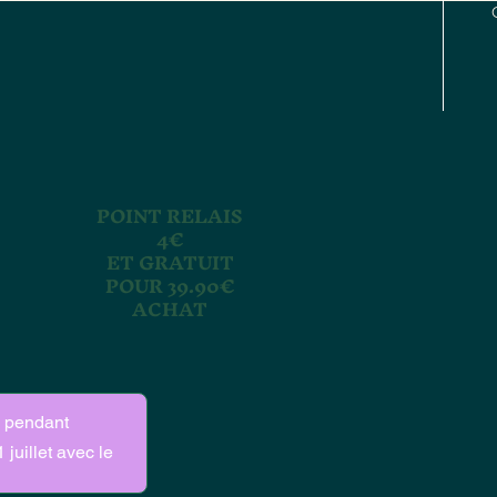
POINT RELAIS
4€
ET GRATUIT
POUR 39.90€
ACHAT