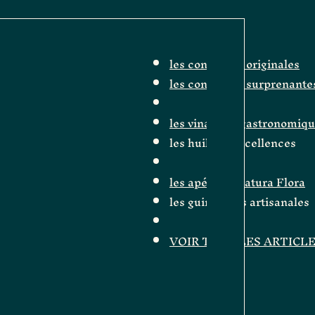
les confitures originales
les confitures surprenante
les vinaigres gastronomiq
les huiles d'excellences
les apéritifs Natura Flora
les guimauves artisanales
VOIR TOUS LES ARTICL