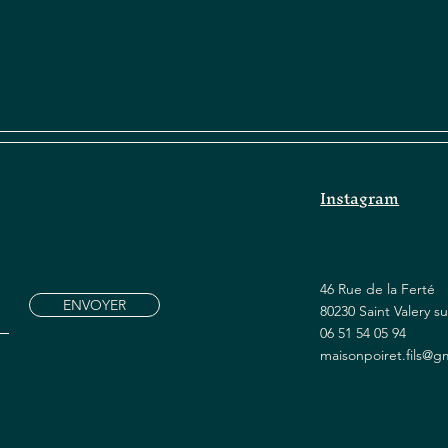
Instagram
46 Rue de la Ferté
ENVOYER
80230 Saint Valery 
06 51 54 05 94
maisonpoiret.fils@g