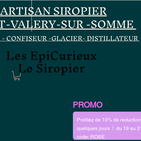
ARTISAN SIROPIER
T-VALERY-SUR -SOMME
 - CONFISEUR -GLACIER- DISTILLATEUR
Les EpiCurieux
Les EpiCurieux
Le Siropier
Le Siropier
PROMO