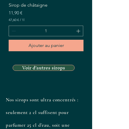
Sirop de châtaigne
Prix
11,90 €
47,60 €
/
1l
4
7
,
6
0
Ajouter au panier
€
p
a
Voir d'autres sirops
r
1
L
i
t
r
e
Nos sirops sont ultra concentrés :
seulement 2 cl suffisent pour
parfumer 25 cl d’eau, soit une