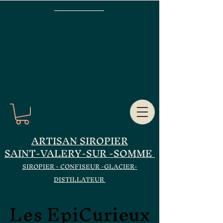
ARTISAN SIROPIER
SAINT-VALERY-SUR -SOMME
SIROPIER - CONFISEUR -GLACIER-
DISTILLATEUR
Les EpiCurieux
Les EpiCurieux