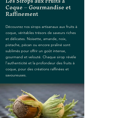
Les Sirops aux Fruits à
Coque – Gourmandise et
Raffinement
Découvrez nos sirops artisanaux aux fruits à
coque, véritables trésors de saveurs riches
et délicates. Noisette, amande, noix,
pistache, pécan ou encore praliné sont
sublimés pour offrir un goût intense,
gourmand et velouté. Chaque sirop révèle
l’authenticité et la profondeur des fruits à
coque, pour des créations raffinées et
savoureuses.