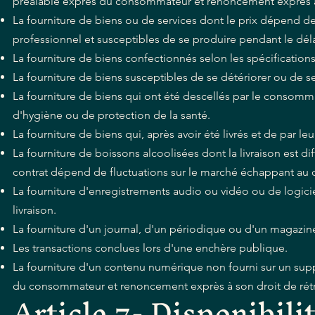
préalable exprès du consommateur et renoncement exprès à 
La fourniture de biens ou de services dont le prix dépend de
professionnel et susceptibles de se produire pendant le déla
La fourniture de biens confectionnés selon les spécificati
La fourniture de biens susceptibles de se détériorer ou de 
La fourniture de biens qui ont été descellés par le consomma
d'hygiène ou de protection de la santé.
La fourniture de biens qui, après avoir été livrés et de par l
La fourniture de boissons alcoolisées dont la livraison est di
contrat dépend de fluctuations sur le marché échappant au 
La fourniture d'enregistrements audio ou vidéo ou de logicie
livraison.
La fourniture d'un journal, d'un périodique ou d'un magazin
Les transactions conclues lors d'une enchère publique.
La fourniture d'un contenu numérique non fourni sur un sup
du consommateur et renoncement exprès à son droit de rétr
Article 7- Disponibili