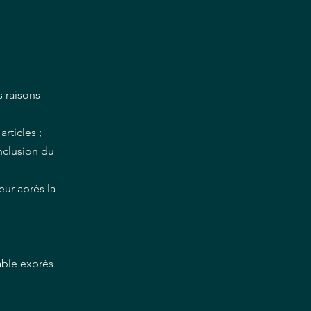
s raisons
rticles ;
onclusion du
eur après la
able exprès