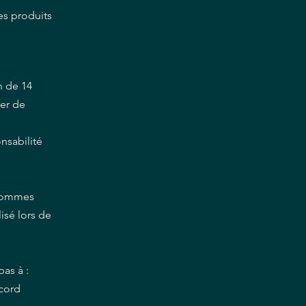
es produits
n de 14
yer de
nsabilité
 sommes
isé lors de
pas à :
ccord