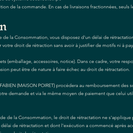
tion de la commande. En cas de livraisons fractionnées, seuls l
on
e de la Consommation, vous disposez d'un délai de rétractatio
otre droit de rétraction sans avoir à justifier de motifs ni à pa
lets (emballage, accessoires, notice). Dans ce cadre, votre respo
on peut être de nature à faire échec au droit de rétractation.
OIRET FABIEN (MAISON POIRET) procédera au remboursement des
e votre demande et via le même moyen de paiement que celui util
de de la Consommation, le droit de rétractation ne s'applique 
u délai de rétractation et dont l'exécution a commencé après a