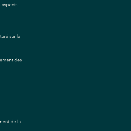
s aspects
uré sur la
gement des
ment de la