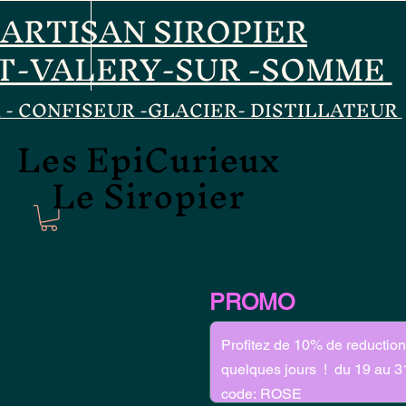
ARTISAN SIROPIER
T-VALERY-SUR -SOMME
 - CONFISEUR -GLACIER- DISTILLATEUR
Les EpiCurieux
Les EpiCurieux
Le Siropier
Le Siropier
PROMO