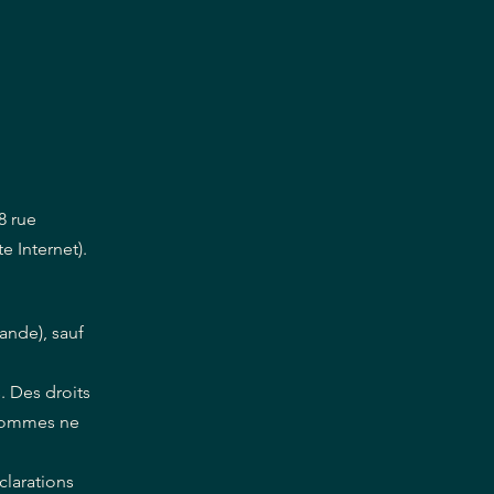
8 rue
e Internet).
ande), sauf
. Des droits
t sommes ne
clarations