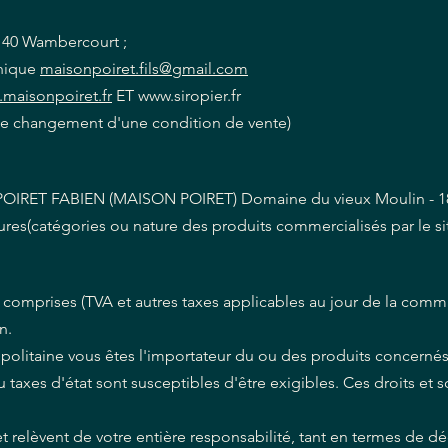
62140 Wambercourt ;
onique
maisonpoiret.fils@gmail.com
maisonpoiret.fr
ET www.siropier.fr
que changement d'une condition de vente)
té POIRET FABIEN (MAISON POIRET) Domaine du vieux Moulin - 1
res(catégories ou nature des produits commercialisés par le sit
s comprises (TVA et autres taxes applicables au jour de la comm
on.
olitaine vous êtes l'importateur du ou des produits concernés
 taxes d'état sont susceptibles d'être exigibles. Ces droits e
relèvent de votre entière responsabilité, tant en termes de dé