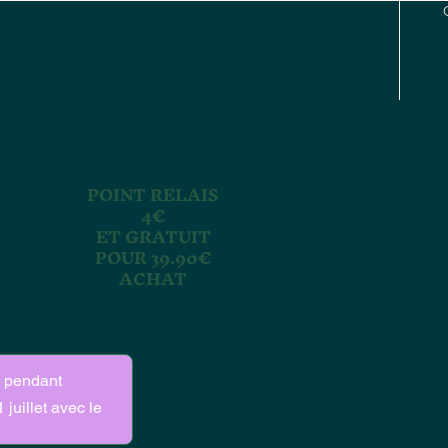
POINT RELAIS
4€
ET GRATUIT
POUR 39.90€
ACHAT