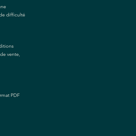
une
e difficulté
itions
de vente,
ormat PDF