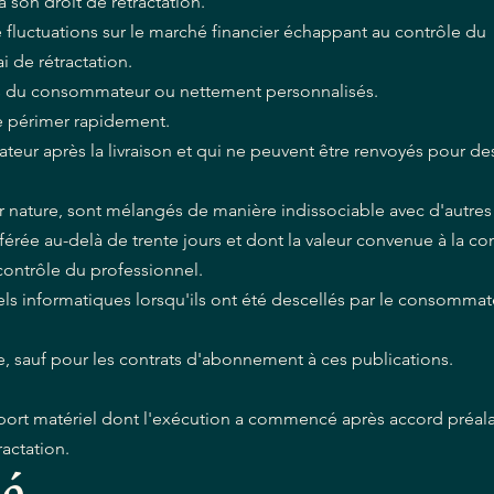
son droit de rétractation.
 fluctuations sur le marché financier échappant au contrôle du
i de rétractation.
ons du consommateur ou nettement personnalisés.
se périmer rapidement.
teur après la livraison et qui ne peuvent être renvoyés pour de
eur nature, sont mélangés de manière indissociable avec d'autres a
fférée au-delà de trente jours et dont la valeur convenue à la c
contrôle du professionnel.
ls informatiques lorsqu'ils ont été descellés par le consommat
e, sauf pour les contrats d'abonnement à ces publications.
port matériel dont l'exécution a commencé après accord préal
actation.
té