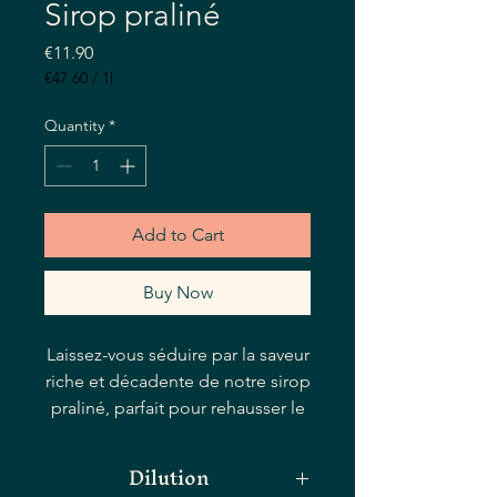
Sirop praliné
Price
€11.90
€47.60
/
1l
€47.60
per
Quantity
*
1
Liter
Add to Cart
Buy Now
Laissez-vous séduire par la saveur
riche et décadente de notre sirop
praliné, parfait pour rehausser le
goût de votre chocolat chaud ou
de votre café. Une simple
Dilution
cuillerée de ce sirop praliné