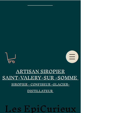
ARTISAN SIROPIER
SAINT-VALERY-SUR -SOMME
SIROPIER - CONFISEUR -GLACIER-
DISTILLATEUR
Les EpiCurieux
Les EpiCurieux