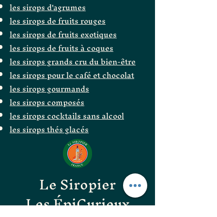
les sirops d'agrumes
les sirops de fruits rouges
les sirops de fruits exotiques
les sirops de fruits à coques
les sirops grands cru du bien-être
les sirops pour le café et chocolat
les sirops gourmands
les sirops composés
les sirops cocktails sans alcool
les sirops thés glacés
Le Siropier
Les ÉpiCurieux