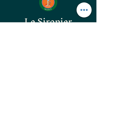
Le Siropier
Les ÉpiCurieux
LE GOÛT DES BONNES
CHOSES
les confitures originales
les confitures surprenantes
les vinaigres gastronomiques
les huiles d'excellences
les apéritifs Natura Flora
les guimauves artisanales