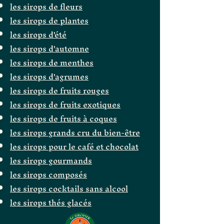
les sirops de fleurs
les sirops de plantes
les sirops d'été
les sirops d'automne
les sirops de menthes
les sirops d'agrumes
les sirops de fruits rouges
les sirops de fruits exotiques
les sirops de fruits à coques
les sirops grands cru du bien-être
les sirops pour le café et chocolat
les sirops gourmands
les sirops composés
les sirops cocktails sans alcool
les sirops thés glacés