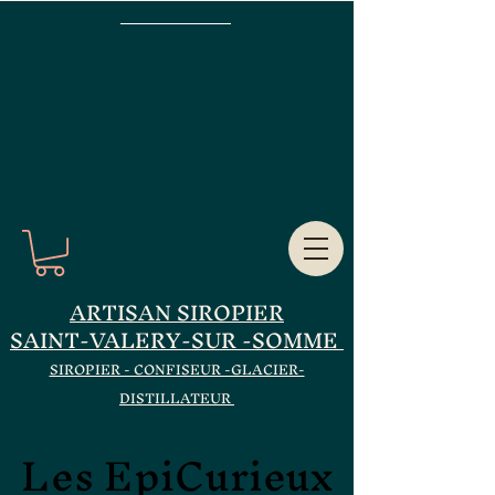
ARTISAN SIROPIER
SAINT-VALERY-SUR -SOMME
SIROPIER - CONFISEUR -GLACIER-
DISTILLATEUR
Les EpiCurieux
Les EpiCurieux