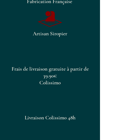
Fabrication Française
aux marinades, aux vinaigrettes et
aux sauces. Que vous soyez un
mixologue chevronné ou un
cuisinier à domicile cherchant à
rehausser vos plats, notre sirop
Artisan Siropier
de rhubarbe est le complément
parfait à votre garde-manger.
Frais de livraison gratuite à partir de
39.90€
Colissimo
Livraison Colissimo 48h