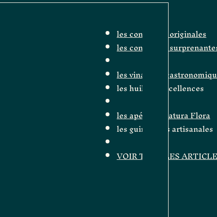
les confitures originales
les confitures surprenante
les vinaigres gastronomiq
les huiles d'excellences
les apéritifs Natura Flora
les guimauves artisanales
VOIR TOUS LES ARTICL