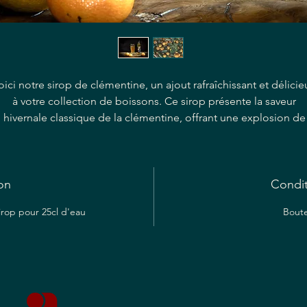
oici notre sirop de clémentine, un ajout rafraîchissant et délicie
à votre collection de boissons. Ce sirop présente la saveur
hivernale classique de la clémentine, offrant une explosion de
bienfaits d’agrumes à chaque versement. Ce sirop capture
l’essence de cette agrume savoureuse, créant une expérience
vraiment unique et délicieuse. Notre sirop de clémentine est
on
fabriqué à la main par notre artisan siropier, garantissant la plus
Condi
haute qualité et l’attention portée aux détails dans chaque
sirop pour 25cl d'eau
Boute
bouteille. Ajoutez une touche de soleil à vos boissons avec not
Sirop de Clémentine et rehaussez votre expérience de
dégustation.