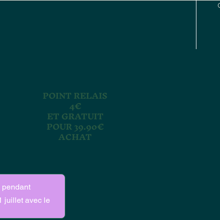
POINT RELAIS
4€
ET GRATUIT
POUR 39.90€
ACHAT