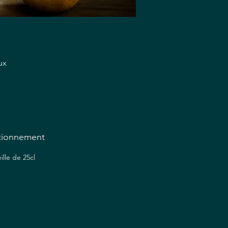
ux
tionnement
ille de 25cl
re