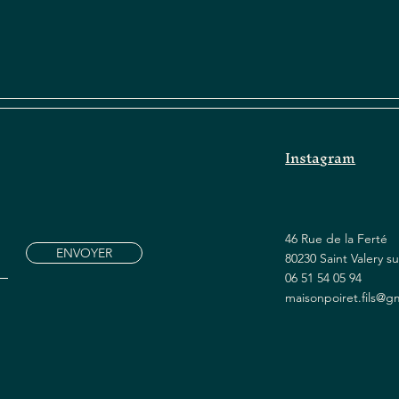
Instagram
46 Rue de la Ferté
ENVOYER
80230 Saint Valery 
06 51 54 05 94
maisonpoiret.fils@g