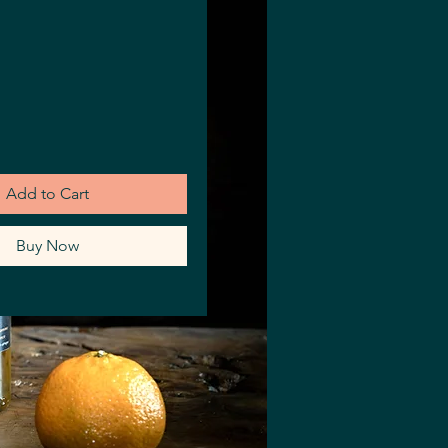
ice
Add to Cart
Buy Now