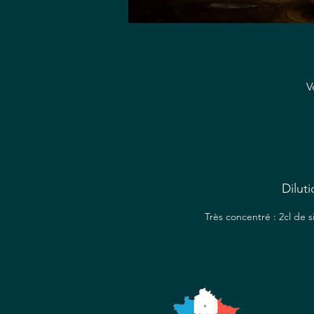
V
Diluti
Très concentré : 2cl de 