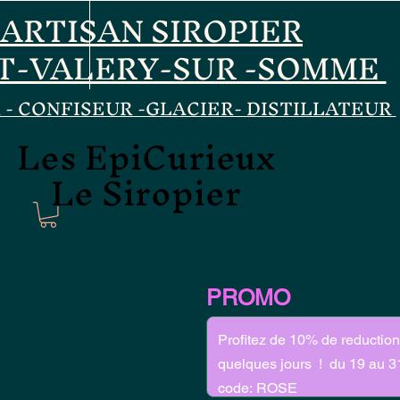
ARTISAN SIROPIER
T-VALERY-SUR -SOMME
 - CONFISEUR -GLACIER- DISTILLATEUR
Les EpiCurieux
Les EpiCurieux
Le Siropier
Le Siropier
PROMO