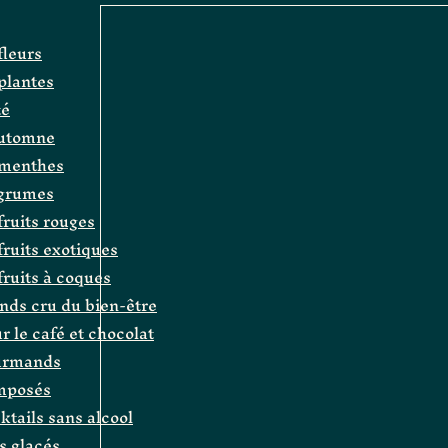
fleurs
 plantes
té
automne
e menthes
agrumes
fruits rouges
 fruits exotiques
 fruits à coques
ands cru du bien-être
r le café et chocolat
ourmands
omposés
cktails sans alcool
és glacés