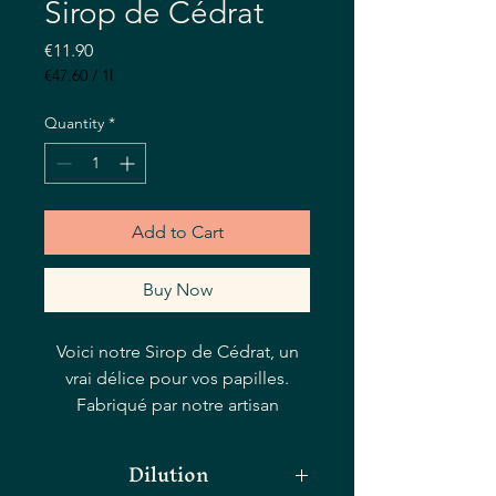
Sirop de Cédrat
Price
€11.90
€47.60
/
1l
€47.60
per
Quantity
*
1
Liter
Add to Cart
Buy Now
Voici notre Sirop de Cédrat, un
vrai délice pour vos papilles.
Fabriqué par notre artisan
siropier dans notre siroperie, ce
sirop d’agrumes est un
Dilution
incontournable pour tout