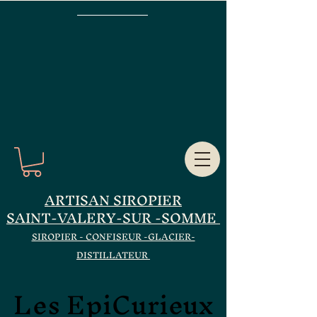
ARTISAN SIROPIER
SAINT-VALERY-SUR -SOMME
SIROPIER - CONFISEUR -GLACIER-
DISTILLATEUR
Les EpiCurieux
Les EpiCurieux