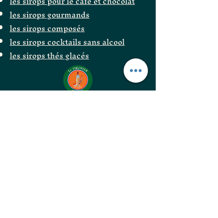
les sirops pour le café et chocolat
les sirops gourmands
les sirops composés
les sirops cocktails sans alcool
les sirops thés glacés
Le Siropier
Les ÉpiCurieux
LE GOÛT DES BONNES
CHOSES
les confitures originales
les confitures surprenantes