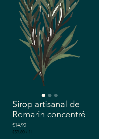
Sirop artisanal de
Romarin concentré
Price
€14.90
€59.60
/
1l
€59.60