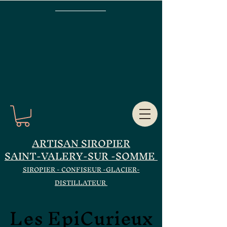
ARTISAN SIROPIER
SAINT-VALERY-SUR -SOMME
SIROPIER - CONFISEUR -GLACIER-
DISTILLATEUR
Les EpiCurieux
Les EpiCurieux