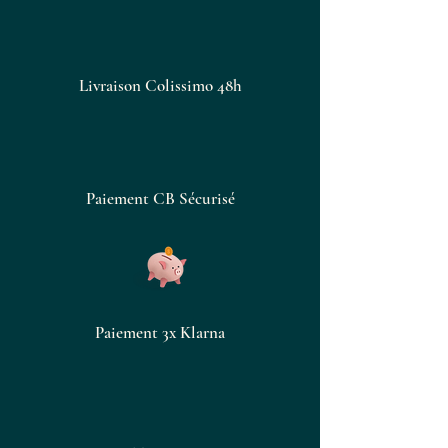
naturelle
de l’organisme
Apprécié pour son action sur
la
concentration
et la clarté
mentale
Livraison Colissimo 48h
Conseils d’utilisation
Prendre 1 à 2 cuillères à café par
jour, pures ou diluées dans un
Paiement CB Sécurisé
verre d’eau, une infusion ou une
boisson fraîche.
Idéal en cure de 2 à 3 semaines.
Paiement 3x Klarna