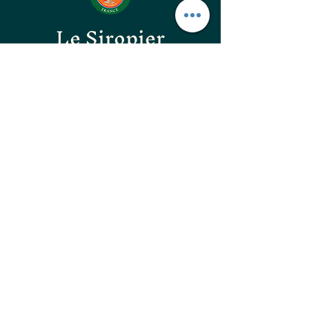
Le Siropier
Les ÉpiCurieux
LE GOÛT DES BONNES
CHOSES
les confitures originales
les confitures surprenantes
les vinaigres gastronomiques
les huiles d'excellences
les apéritifs Natura Flora
les guimauves artisanales