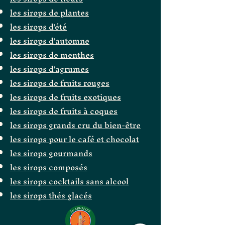
les sirops de plantes
les sirops d'été
les sirops d'automne
les sirops de menthes
les sirops d'agrumes
les sirops de fruits rouges
les sirops de fruits exotiques
les sirops de fruits à coques
les sirops grands cru du bien-être
les sirops pour le café et chocolat
les sirops gourmands
les sirops composés
les sirops cocktails sans alcool
les sirops thés glacés