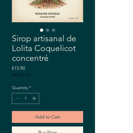
Sirop artisanal de
Lolita Coquelicot
concentré
Price
€15.90
€63.60
/
1l
€63.60
per
Quantity
*
1
Liter
Add to Cart
Buy Now