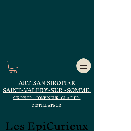
ARTISAN SIROPIER
SAINT-VALERY-SUR -SOMME
SIROPIER - CONFISEUR -GLACIER-
DISTILLATEUR
Les EpiCurieux
Les EpiCurieux