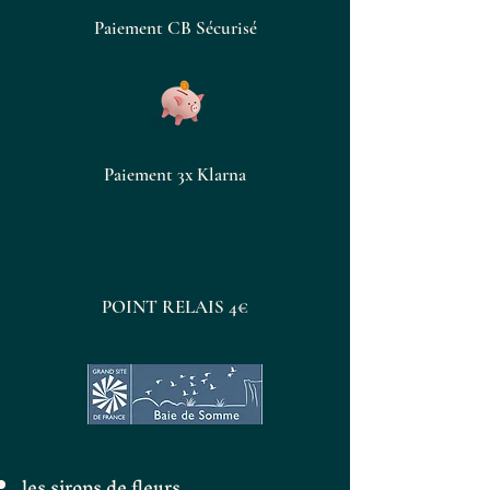
jour, pures ou diluées dans une
Paiement CB Sécurisé
infusion ou un verre d’eau.
Parfait en cure de 2 à 3 semaines
pour un moment de détente
naturelle.
Paiement 3x Klarna
POINT RELAIS 4€
les sirops de fleurs