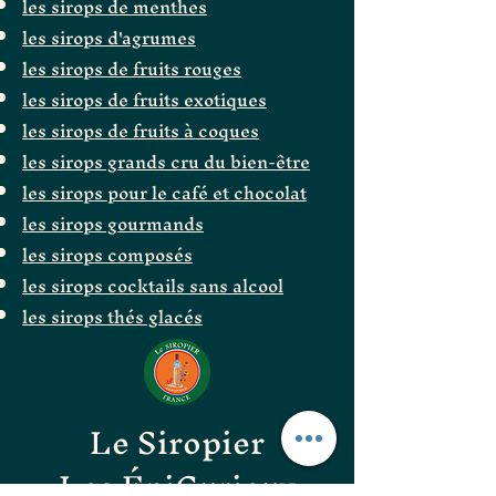
les sirops de menthes
les sirops d'agrumes
les sirops de fruits rouges
les sirops de fruits exotiques
les sirops de fruits à coques
les sirops grands cru du bien-être
les sirops pour le café et chocolat
les sirops gourmands
les sirops composés
les sirops cocktails sans alcool
les sirops thés glacés
Le Siropier
Les ÉpiCurieux