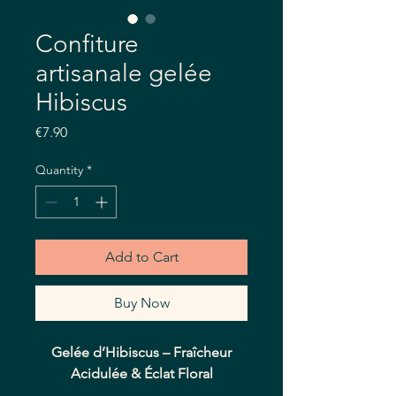
Confiture
artisanale gelée
Hibiscus
Price
€7.90
Quantity
*
Add to Cart
Buy Now
Gelée d’Hibiscus – Fraîcheur
Acidulée & Éclat Floral