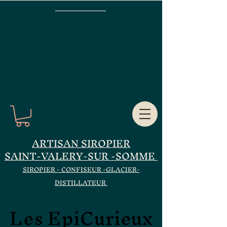
ARTISAN SIROPIER
SAINT-VALERY-SUR -SOMME
SIROPIER - CONFISEUR -GLACIER-
DISTILLATEUR
Les EpiCurieux
Les EpiCurieux