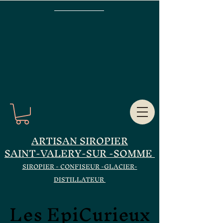
ARTISAN SIROPIER
SAINT-VALERY-SUR -SOMME
SIROPIER - CONFISEUR -GLACIER-
DISTILLATEUR
Les EpiCurieux
Les EpiCurieux