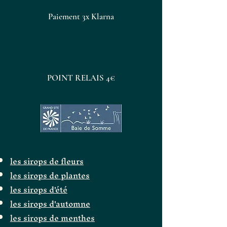
thé ou un mocktail
Paiement 3x Klarna
Avec un fromage frais type
faisselle ou ricotta
L’esprit Maison Poiret
Nous travaillons le yuzu avec
POINT RELAIS 4€
respect et précision pour
sublimer son caractère unique.
Chaque pot reflète notre savoir-
faire d’artisan confiturier : cuisson
lente, équilibre impeccable et
arômes préservés.
les sirops de fleurs
les sirops de plantes
les sirops d'été
les sirops d'automne
les sirops de menthes