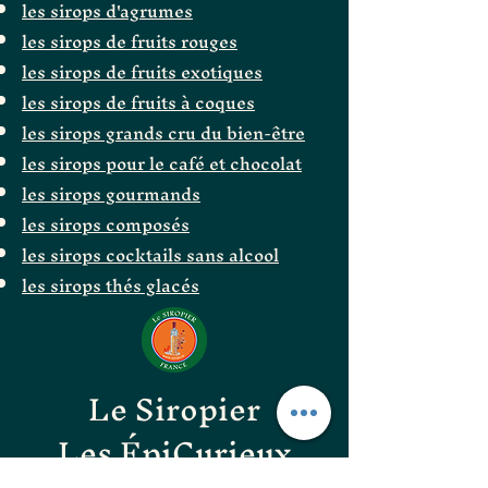
les sirops d'agrumes
les sirops de fruits rouges
les sirops de fruits exotiques
les sirops de fruits à coques
les sirops grands cru du bien-être
les sirops pour le café et chocolat
les sirops gourmands
les sirops composés
les sirops cocktails sans alcool
les sirops thés glacés
Le Siropier
Les ÉpiCurieux