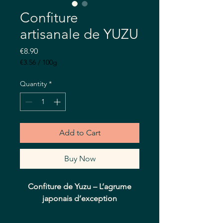
Confiture
artisanale de YUZU
Price
€8.90
€3.56
/
100g
€3.56
per
Quantity
*
100
Grams
Add to Cart
Buy Now
Confiture de Yuzu – L’agrume
japonais d’exception
Plongez dans l’univers lumineux