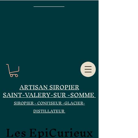
ARTISAN SIROPIER
SAINT-VALERY-SUR -SOMME
SIROPIER - CONFISEUR -GLACIER-
DISTILLATEUR
Les EpiCurieux
Les EpiCurieux