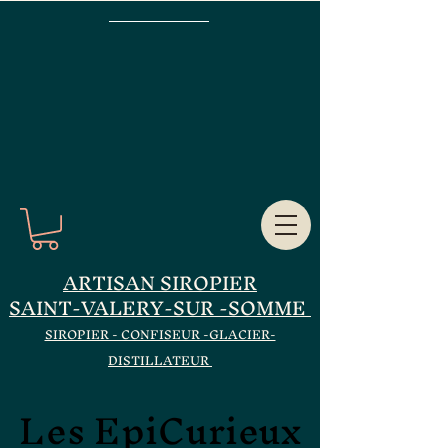
ARTISAN SIROPIER
SAINT-VALERY-SUR -SOMME
SIROPIER - CONFISEUR -GLACIER-
DISTILLATEUR
Les EpiCurieux
Les EpiCurieux