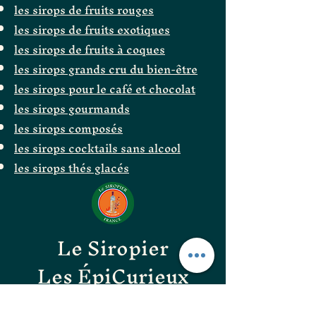
les sirops de fruits rouges
les sirops de fruits exotiques
les sirops de fruits à coques
les sirops grands cru du bien-être
les sirops pour le café et chocolat
les sirops gourmands
les sirops composés
les sirops cocktails sans alcool
les sirops thés glacés
Le Siropier
Les ÉpiCurieux
LE GOÛT DES BONNES