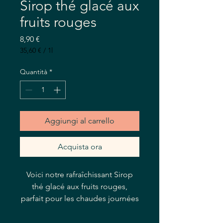
Sirop thé glacé aux
fruits rouges
Prezzo
8,90 €
35,60 €
/
1l
35,60 €
ogni
Quantità
*
1
litro
Aggiungi al carrello
Acquista ora
Voici notre rafraîchissant Sirop
thé glacé aux fruits rouges,
parfait pour les chaudes journées
d’été. Ce sirop ne manquera pas
d’étancher votre soif et de