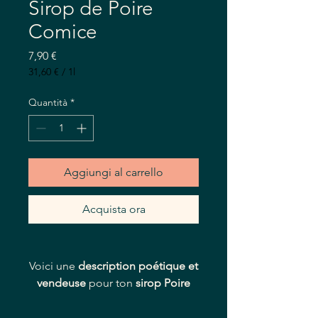
Sirop de Poire
Comice
Prezzo
7,90 €
31,60 €
/
1l
31,60 €
ogni
Quantità
*
1
litro
Aggiungi al carrello
Acquista ora
Voici une
description poétique et
vendeuse
pour ton
sirop Poire
Comice
:
Sirop Poire Comice – Délicatesse