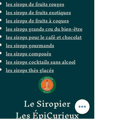
les sirops de fruits rouges
les sirops de fruits exotiques
les sirops de fruits à coques
les sirops grands cru du bien-être
les sirops pour le café et chocolat
les sirops gourmands
les sirops composés
les sirops cocktails sans alcool
les sirops thés glacés
Le Siropier
Les ÉpiCurieux
LE GOÛT DES BONNES