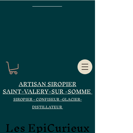
ARTISAN SIROPIER
SAINT-VALERY-SUR -SOMME
SIROPIER - CONFISEUR -GLACIER-
DISTILLATEUR
Les EpiCurieux
Les EpiCurieux