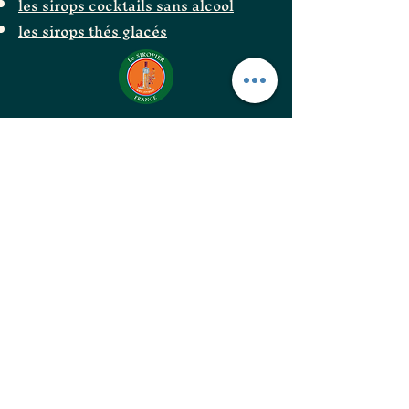
les sirops cocktails sans alcool
les sirops thés glacés
Le Siropier
Les ÉpiCurieux
LE GOÛT DES BONNES
CHOSES
les confitures originales
les confitures surprenantes
les vinaigres gastronomiques
les huiles d'excellences