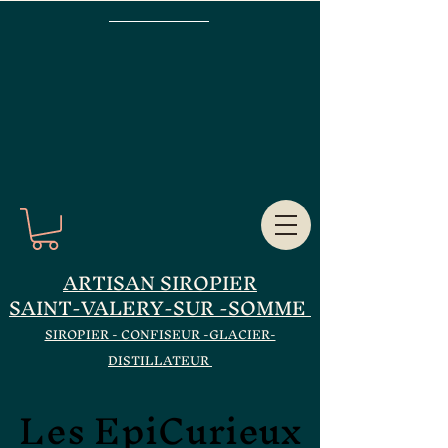
ARTISAN SIROPIER
SAINT-VALERY-SUR -SOMME
SIROPIER - CONFISEUR -GLACIER-
DISTILLATEUR
Les EpiCurieux
Les EpiCurieux