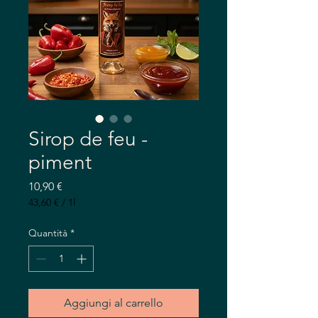
Sirop de feu -
piment
Prezzo
10,90 €
43,60 €
/
1l
43,60 €
ogni
Quantità
*
1
litro
Aggiungi al carrello