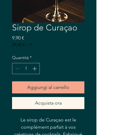
Sirop de Curaçao
Prezzo
9,90 €
39,60 €
/
1l
39,60 €
ogni
Quantità
*
1
litro
Aggiungi al carrello
Acquista ora
Le sirop de Curaçao est le
complément parfait à vos
créations de cocktails. Fabriqué