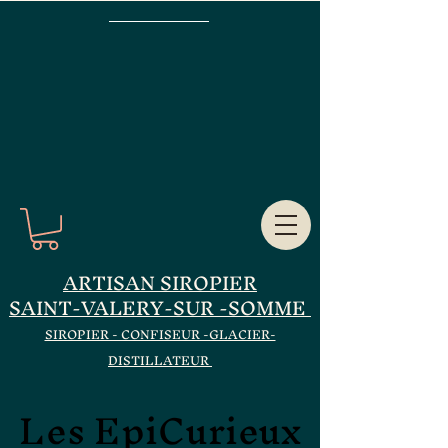
ARTISAN SIROPIER
SAINT-VALERY-SUR -SOMME
SIROPIER - CONFISEUR -GLACIER-
DISTILLATEUR
Les EpiCurieux
Les EpiCurieux