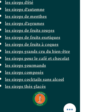
les sirops d'été
les sirops d'automne
les sirops de menthes
les sirops d'agrumes
les sirops de fruits rouges
les sirops de fruits exotiques
les sirops de fruits à coques
les sirops grands cru du bien-être
les sirops pour le café et chocolat
les sirops gourmands
les sirops composés
les sirops cocktails sans alcool
les sirops thés glacés