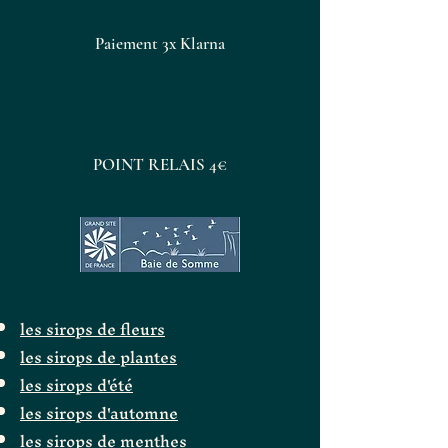
Paiement 3x Klarna
POINT RELAIS 4€
les sirops de fleurs
les sirops de plantes
les sirops d'été
les sirops d'automne
les sirops de menthes