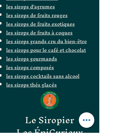
les sirops d'agrumes
les sirops de fruits rouges
les sirops de fruits exotiques
les sirops de fruits à coques
les sirops grands cru du bien-être
les sirops pour le café et chocolat
les sirops gourmands
les sirops composés
les sirops cocktails sans alcool
les sirops thés glacés
Le Siropier
Les ÉpiCurieux