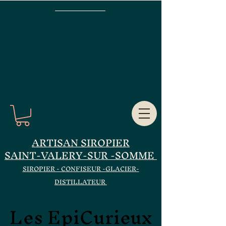
ARTISAN SIROPIER
SAINT-VALERY-SUR -SOMME
SIROPIER - CONFISEUR -GLACIER-
DISTILLATEUR
Les EpiCurieux
Les EpiCurieux