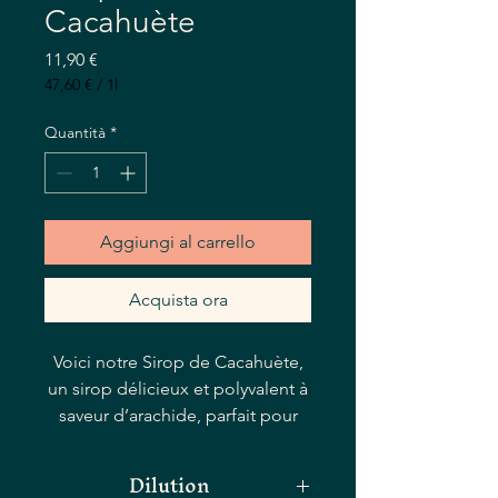
Cacahuète
Prezzo
11,90 €
47,60 €
/
1l
47,60 €
ogni
Quantità
*
1
litro
Aggiungi al carrello
Acquista ora
Voici notre Sirop de Cacahuète,
un sirop délicieux et polyvalent à
saveur d’arachide, parfait pour
ajouter une touche unique à vos
boissons préférées. Ce sirop est
Dilution
parfait pour rehausser le goût du