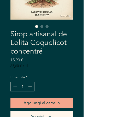
Sirop artisanal de
Lolita Coquelicot
concentré
Prezzo
15,90 €
63,60 €
/
1l
63,60 €
ogni
Quantità
*
1
litro
Aggiungi al carrello
Acquista ora