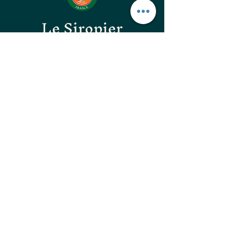
Le Siropier
Les ÉpiCurieux
LE GOÛT DES BONNES
CHOSES
les confitures originales
les confitures surprenantes
les vinaigres gastronomiques
les huiles d'excellences
les apéritifs Natura Flora
les guimauves artisanales