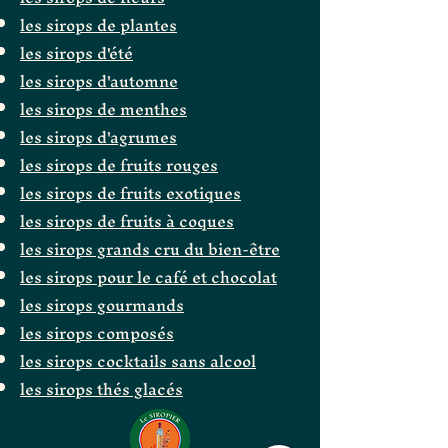
les sirops de plantes
les sirops d'été
les sirops d'automne
les sirops de menthes
les sirops d'agrumes
les sirops de fruits rouges
les sirops de fruits exotiques
les sirops de fruits à coques
les sirops grands cru du bien-être
les sirops pour le café et chocolat
les sirops gourmands
les sirops composés
les sirops cocktails sans alcool
les sirops thés glacés