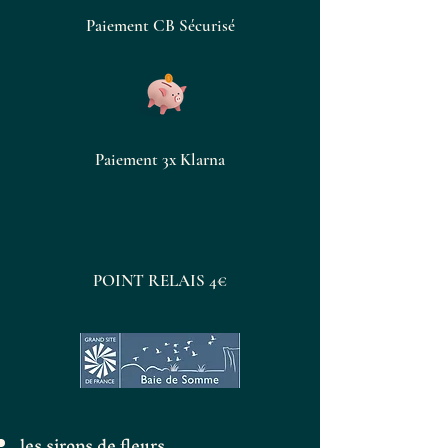
jour, pures ou diluées dans une
Paiement CB Sécurisé
infusion ou un verre d’eau.
Parfait en cure de 2 à 3 semaines
pour un moment de détente
naturelle.
Paiement 3x Klarna
POINT RELAIS 4€
les sirops de fleurs