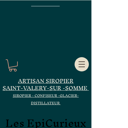
ARTISAN SIROPIER
SAINT-VALERY-SUR -SOMME
SIROPIER - CONFISEUR -GLACIER-
DISTILLATEUR
Les EpiCurieux
Les EpiCurieux