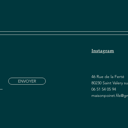
Instagram
46 Rue de la Ferté
ENVOYER
80230 Saint Valery 
06 51 54 05 94
maisonpoiret.fils@g