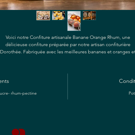
Voici notre Confiture artisanale Banane Orange Rhum, une
délicieuse confiture préparée par notre artisan confiturière
Dorothée. Fabriquée avec les meilleures bananes et oranges e
ne touche de rhum, cette confiture offre un équilibre parfait en
douceur et richesse. Chaque pot est rempli de la saveur vive et
acidulée des oranges et de la chaleur du rhum, créant une
ents
expérience vraiment indulgente pour vos papilles gustatives.
Condi
Étalez-le sur des toasts, associez-le à du fromage ou utilisez-le
sucre- rhum-pectine
Pot
comme glaçage pour les viandes - quelle que soit la façon don
vous choisissez de le déguster, notre Confiture artisanale Bana
range Rhum ne manquera pas de rehausser n’importe quel pla
Offrez-vous un pot et goûtez au savoir-faire artisanal dans chaq
cuillerée.... Les délices en Pots de la Maison Poiret