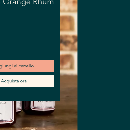
 Orange Rhum
ezzo
iungi al carrello
Acquista ora