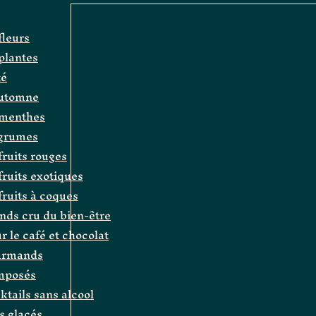
fleurs
 plantes
té
automne
e menthes
agrumes
fruits rouges
 fruits exotiques
 fruits à coques
ands cru du bien-être
r le café et chocolat
ourmands
omposés
cktails sans alcool
és glacés