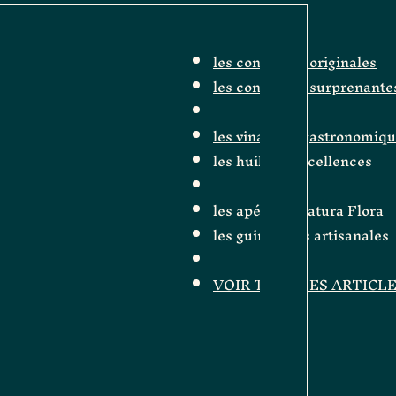
les confitures originales
les confitures surprenante
les vinaigres gastronomiq
les huiles d'excellences
les apéritifs Natura Flora
les guimauves artisanales
VOIR TOUS LES ARTICL