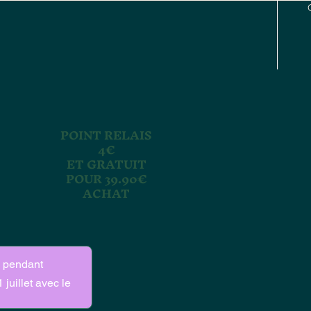
POINT RELAIS
4€
ET GRATUIT
POUR 39.90€
ACHAT