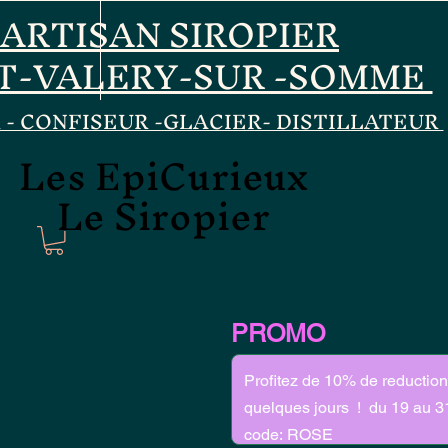
ARTISAN SIROPIER
T-VALERY-SUR -SOMME
 - CONFISEUR -GLACIER- DISTILLATEUR
Les EpiCurieux
Les EpiCurieux
Le Siropier
Le Siropier
PROMO