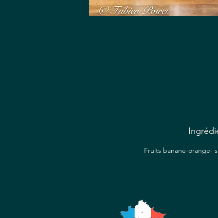
u
Ingrédi
Fruits banane-orange- 
O