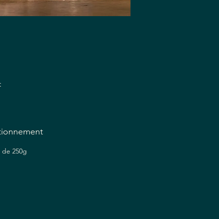
t
tre
tionnement
 de 250g
t
ne
t.
ue