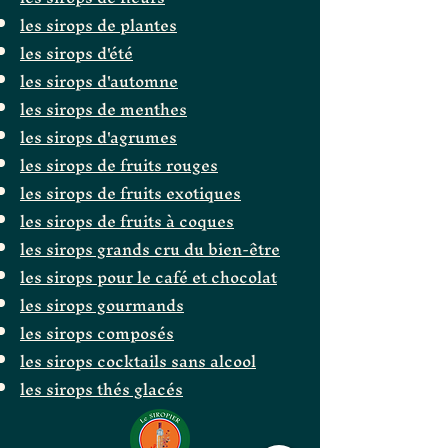
les sirops de plantes
les sirops d'été
les sirops d'automne
les sirops de menthes
les sirops d'agrumes
les sirops de fruits rouges
les sirops de fruits exotiques
les sirops de fruits à coques
les sirops grands cru du bien-être
les sirops pour le café et chocolat
les sirops gourmands
les sirops composés
les sirops cocktails sans alcool
les sirops thés glacés