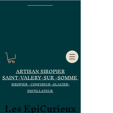
ARTISAN SIROPIER
SAINT-VALERY-SUR -SOMME
SIROPIER - CONFISEUR -GLACIER-
DISTILLATEUR
Les EpiCurieux
Les EpiCurieux