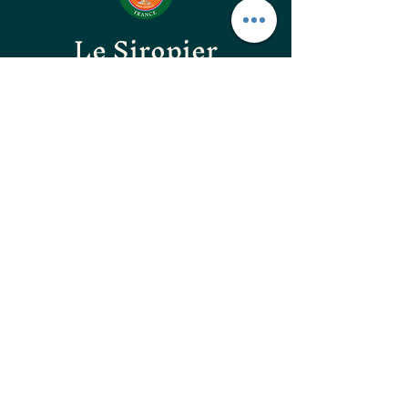
Le Siropier
Les ÉpiCurieux
LE GOÛT DES BONNES
CHOSES
les confitures originales
les confitures surprenantes
les vinaigres gastronomiques
les huiles d'excellences
les apéritifs Natura Flora
les guimauves artisanales