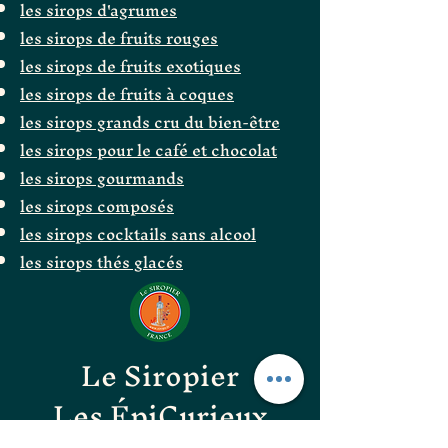
les sirops d'agrumes
les sirops de fruits rouges
les sirops de fruits exotiques
les sirops de fruits à coques
les sirops grands cru du bien-être
les sirops pour le café et chocolat
les sirops gourmands
les sirops composés
les sirops cocktails sans alcool
les sirops thés glacés
Le Siropier
Les ÉpiCurieux