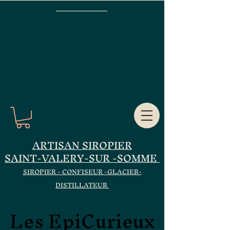
ARTISAN SIROPIER
SAINT-VALERY-SUR -SOMME
SIROPIER - CONFISEUR -GLACIER-
DISTILLATEUR
Les EpiCurieux
Les EpiCurieux