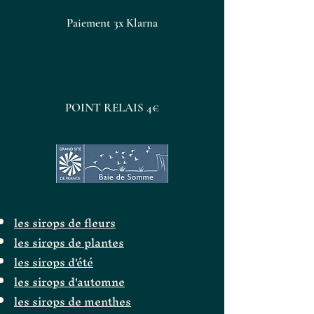
thé ou un mocktail
Paiement 3x Klarna
Avec un fromage frais type
faisselle ou ricotta
L’esprit Maison Poiret
Nous travaillons le yuzu avec
POINT RELAIS 4€
respect et précision pour
sublimer son caractère unique.
Chaque pot reflète notre savoir-
faire d’artisan confiturier : cuisson
lente, équilibre impeccable et
arômes préservés.
les sirops de fleurs
les sirops de plantes
les sirops d'été
les sirops d'automne
les sirops de menthes