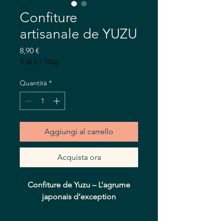
Confiture
artisanale de YUZU
Prezzo
8,90 €
3,56 €
/
100g
3,56 €
ogni
Quantità
*
100
Grammi
Aggiungi al carrello
Acquista ora
Confiture de Yuzu – L’agrume
japonais d’exception
Plongez dans l’univers lumineux