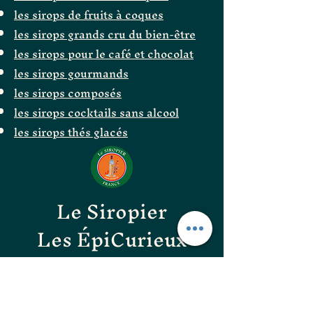
les sirops de fruits à coques
les sirops grands cru du bien-être
les sirops pour le café et chocolat
les sirops gourmands
les sirops composés
les sirops cocktails sans alcool
les sirops thés glacés
Le Siropier
Les ÉpiCurieux
LE GOÛT DES BONNES
CHOSES
les confitures originales