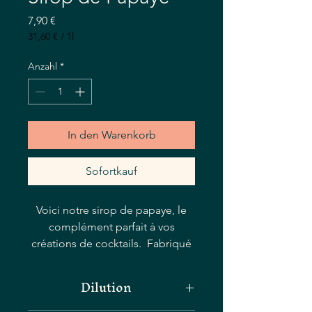
Preis
7,90 €
31,60 €
/
1l
31,60 €
pro
Anzahl
*
1
Liter
In den Warenkorb
Sofortkauf
Voici notre sirop de papaye, le
complément parfait à vos
créations de cocktails. Fabriqué
par notre artisan siropier, ce sirop
regorge de saveurs tropicales.
Dilution
Ajoutez une touche de ce sirop à
vos boissons mélangées