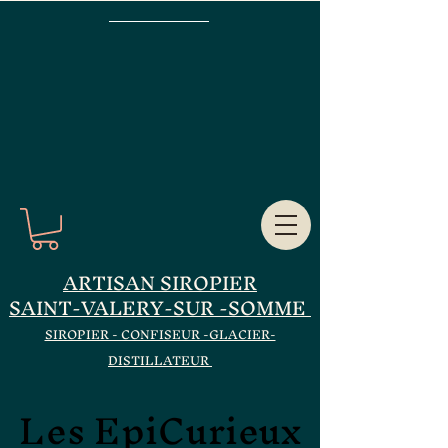
ARTISAN SIROPIER
SAINT-VALERY-SUR -SOMME
SIROPIER - CONFISEUR -GLACIER-
DISTILLATEUR
Les EpiCurieux
Les EpiCurieux