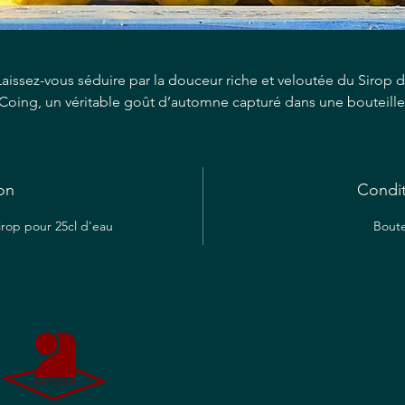
Laissez-vous séduire par la douceur riche et veloutée du Sirop 
Coing, un véritable goût d’automne capturé dans une bouteille
Notre artisan siropier prépare soigneusement ce délicieux sirop
e qui donne une saveur succulente et aromatique qui est parfai
pour arroser les desserts ou ajouter une pincée à votre cocktail
on
éféré. Que vous soyez à la recherche d’une garniture unique p
Condi
otre crème glacée ou d’un ajout sophistiqué à votre thé du mati
sirop pour 25cl d'eau
Boute
notre sirop de Coing promet d’élever toute création culinaire.
écouvrez la magie de l’automne à chaque gorgée de notre sir
de coing artisanal, et apportez une touche de délice saisonnier 
votre verre. Laissez-vous séduire par le goût chaleureux et
réconfortant du Sirop de Coing