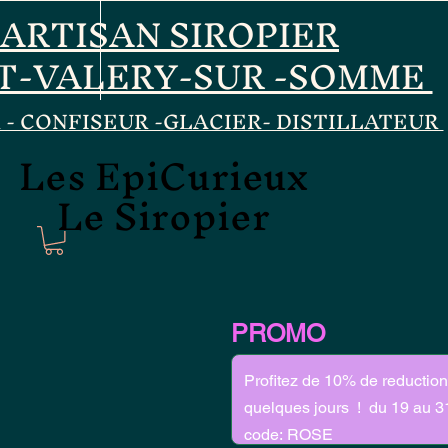
ARTISAN SIROPIER
T-VALERY-SUR -SOMME
 - CONFISEUR -GLACIER- DISTILLATEUR
Les EpiCurieux
Les EpiCurieux
Le Siropier
Le Siropier
PROMO