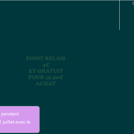
POINT RELAIS
4€
ET GRATUIT
POUR 39.90€
ACHAT