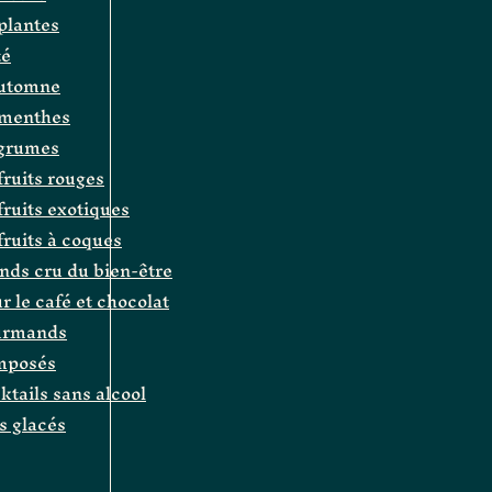
 plantes
té
automne
e menthes
agrumes
fruits rouges
 fruits exotiques
 fruits à coques
ands cru du bien-être
r le café et chocolat
ourmands
omposés
cktails sans alcool
és glacés