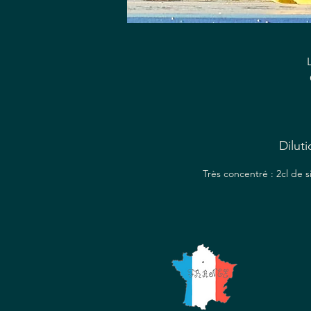
c
Diluti
pr
v
Très concentré : 2cl de 
D