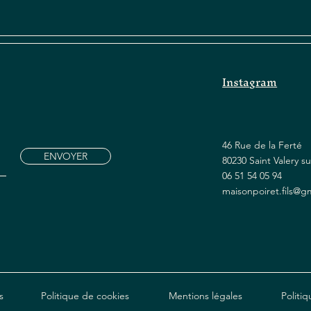
Instagram
46 Rue de la Ferté
ENVOYER
80230 Saint Valery 
06 51 54 05 94
maisonpoiret.fils@g
s
Politique de cookies
Mentions légales
Politiq