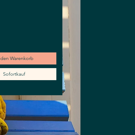
eis
 den Warenkorb
Sofortkauf