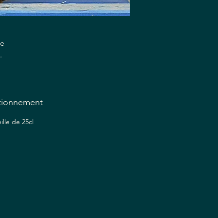
de
.
 ,
te
our
tionnement
n,
ille de 25cl
op
à