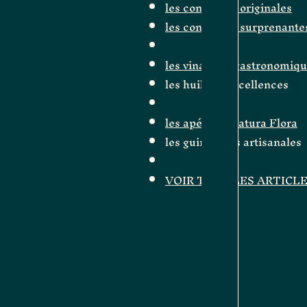
les confitures originales
les confitures surprenante
les vinaigres gastronomiq
les huiles d'excellences
les apéritifs Natura Flora
les guimauves artisanales
VOIR TOUS LES ARTICL