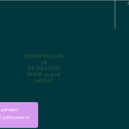
POINT RELAIS
4€
ET GRATUIT
POUR 39.90€
ACHAT