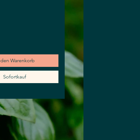
eis
 den Warenkorb
Sofortkauf