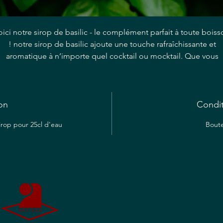
oici notre sirop de basilic - le complément parfait à toute bois
! notre sirop de basilic ajoute une touche rafraîchissante et
aromatique à n’importe quel cocktail ou mocktail. Que vous
prépariez un mojito classique ou que vous créiez votre propre
oisson signature, notre artisan siropier a soigneusement conçu
sirop pour rehausser votre expérience de boisson. Avec son
on
mélange unique de basilic doux et de bulles croquantes, notr
Condi
Sirop de Basilic est un incontournable pour tout amateur de
sirop pour 25cl d'eau
Boute
issons cherchant à ajouter une touche d’élégance à ses boiss
préférées. Améliorez votre chariot de bar avec notre sirop de
basilic et libérez le mixologue qui sommeille en vous dès
aujourd’hui !