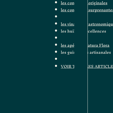
les confitures originales
les confitures surprenante
les vinaigres gastronomiq
les huiles d'excellences
les apéritifs Natura Flora
les guimauves artisanales
VOIR TOUS LES ARTICL