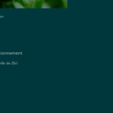
son
 ce
e
tionnement
ille de 25cl
ons