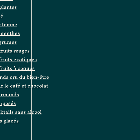
 plantes
té
automne
e menthes
agrumes
fruits rouges
 fruits exotiques
 fruits à coques
ands cru du bien-être
r le café et chocolat
ourmands
omposés
cktails sans alcool
és glacés