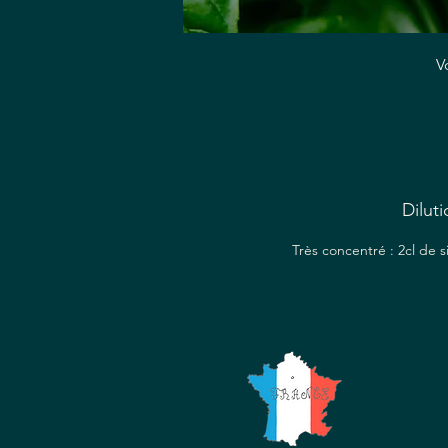
V
b
Diluti
Très concentré : 2cl de 
bo