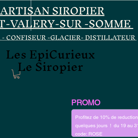
ARTISAN SIROPIER
T-VALERY-SUR -SOMME
 - CONFISEUR -GLACIER- DISTILLATEUR
Les EpiCurieux
Les EpiCurieux
Le Siropier
Le Siropier
PROMO