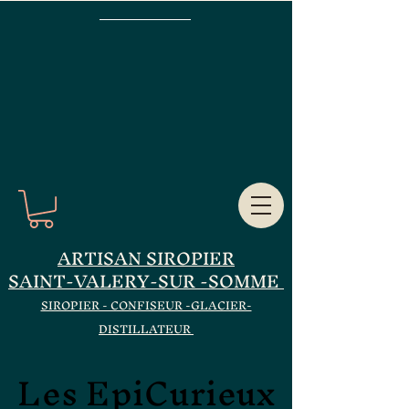
ARTISAN SIROPIER
SAINT-VALERY-SUR -SOMME
SIROPIER - CONFISEUR -GLACIER-
DISTILLATEUR
Les EpiCurieux
Les EpiCurieux