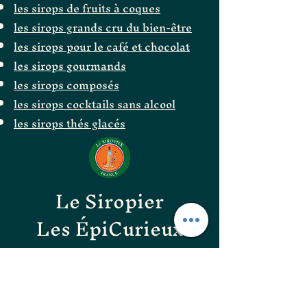
les sirops de fruits à coques
les sirops grands cru du bien-être
les sirops pour le café et chocolat
les sirops gourmands
les sirops composés
les sirops cocktails sans alcool
les sirops thés glacés
Le Siropier
Les ÉpiCurieux
LE GOÛT DES BONNES
CHOSES
les confitures originales