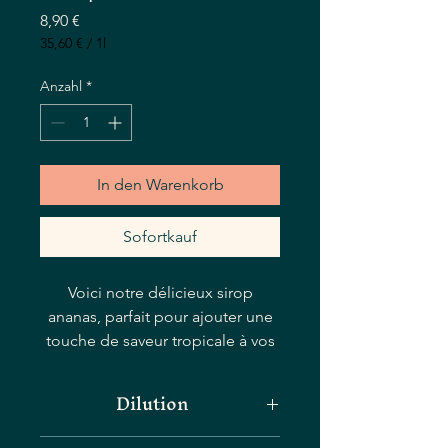
Preis
8,90 €
35,60 €
/
1l
35,60 €
pro
Anzahl
*
1
Liter
In den Warenkorb
Sofortkauf
Voici notre délicieux sirop
ananas, parfait pour ajouter une
touche de saveur tropicale à vos
boissons préférées. Que vous
prépariez des cocktails, que vous
Dilution
prépariez des diabolo ou que
vous ajoutiez simplement une
Très concentré : 2cl de sirop pour