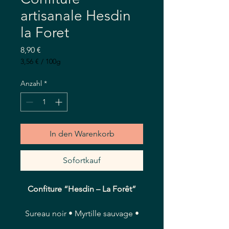
artisanale Hesdin
la Foret
Preis
8,90 €
3,56 €
/
100g
3,56 €
pro
Anzahl
*
100
Gramm
In den Warenkorb
Sofortkauf
Confiture “Hesdin – La Forêt”
Sureau noir • Myrtille sauvage •
Noisette • Sapin**