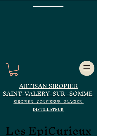
ARTISAN SIROPIER
SAINT-VALERY-SUR -SOMME
SIROPIER - CONFISEUR -GLACIER-
DISTILLATEUR
Les EpiCurieux
Les EpiCurieux